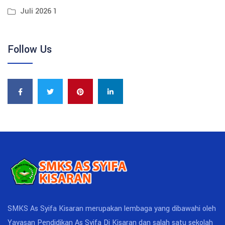
Juli 2026 1
Follow Us
SMKS As Syifa Kisaran merupakan lembaga yang dibawahi oleh
Yayasan Pendidikan As Syifa Di Kisaran dan salah satu sekolah